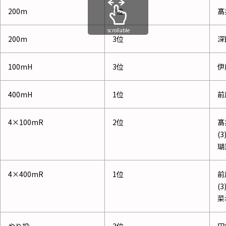
200m
2位
髙
scrollable
200m
3位
深
100mH
3位
伊
400mH
1位
前
4×100mR
2位
髙
(
瑚
4×400mR
1位
前
(
菜