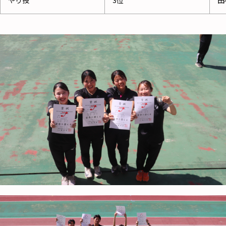
やり投
3位
田