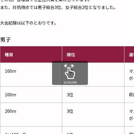
また、対抗得点では男子総合3位、女子総合2位となりました。
大会記録は以下のとおりです。
男子
種目
順位
選
100m
1位
マ
ボ
scrollable
100m
3位
萩
200m
3位
マ
ボ