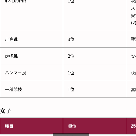
4×100mR
1位
萩
ス
安
(2
走高跳
3位
難
走幅跳
2位
安
ハンマー投
1位
秋
十種競技
1位
冨
女子
種目
順位
選