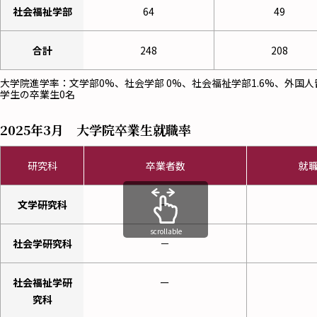
社会福祉学部
64
49
合計
248
208
大学院進学率：文学部0%、社会学部 0%、社会福祉学部1.6%、外国人
学生の卒業生0名
2025年3月 大学院卒業生就職率
研究科
卒業者数
就
文学研究科
ー
scrollable
社会学研究科
－
社会福祉学研
ー
究科