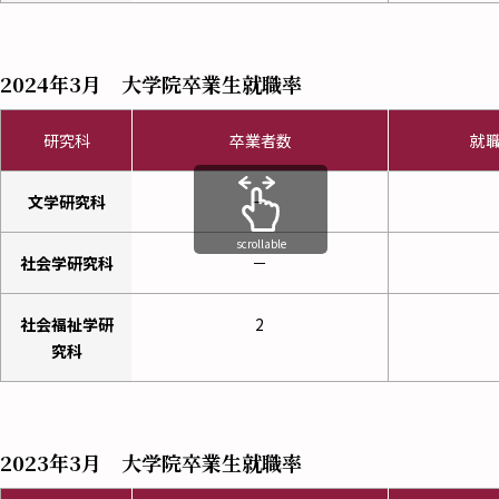
2024年3月 大学院卒業生就職率
研究科
卒業者数
就
文学研究科
ー
scrollable
社会学研究科
－
社会福祉学研
2
究科
2023年3月 大学院卒業生就職率