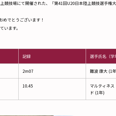
場陸上競技場にて開催された、「第41回U20日本陸上競技選手
。おめでとうございます！
ています。
記録
選手氏名（学
2m07
難波 康大 (1年
10.45
マルティネス 
ド (1年)