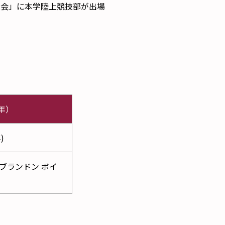
権大会」に本学陸上競技部が出場
年）
)
ブランドン ボイ