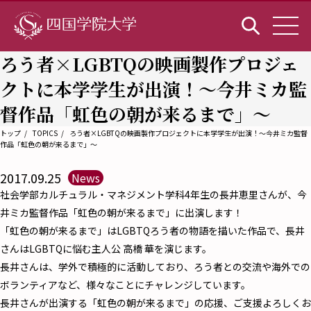
ろう者×LGBTQの映画製作プロジェ
クトに本学学生が出演！〜今井ミカ監
督作品「虹色の朝が来るまで」～
トップ
TOPICS
ろう者×LGBTQの映画製作プロジェクトに本学学生が出演！〜今井ミカ監督
作品「虹色の朝が来るまで」～
2017.09.25
News
社会学部カルチュラル・マネジメント学科4年生の長井恵里さんが、今
井ミカ監督作品「虹色の朝が来るまで」に出演します！
「虹色の朝が来るまで」はLGBTQろう者の物語を描いた作品で、長井
さんはLGBTQに悩む主人公 高橋 華を演じます。
長井さんは、学外で積極的に活動しており、ろう者との交流や海外での
ボランティアなど、様々なことにチャレンジしています。
長井さんが出演する「虹色の朝が来るまで」の応援、ご支援よろしくお