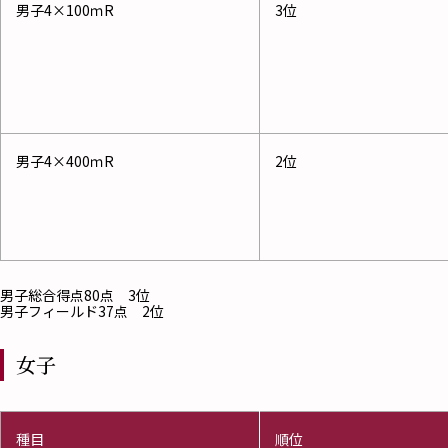
男子4×100ｍR
3位
男子4×400ｍR
2位
男子総合得点80点 3位
男子フィールド37点 2位
女子
種目
順位