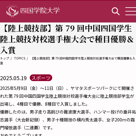
【陸上競技部】第 79 回中国四国学生
陸上競技対校選手権大会で種目優勝＆
入賞
トップ
TOPICS
【陸上競技部】第 79 回中国四国学生陸上競技対校選手権大会で種目優勝＆入
賞
2025.05.19
スポーツ
2025年5月9日（金）～11日（日）、ヤマタスポーツパークにて開催さ
れた第 79 回中国四国学生陸上競技対校選手権大会に陸上競技部学生が
出場し、4種目で優勝、8種目で入賞しました。
優勝したのは、男子走り高跳びの難波康大選手、ハンマー投げの垂井祐
志選手（大会新記録）、男子十種競技の横内秀太選手、女子200ｍの霜
門瑠依選手（二連覇）です。
おめでとうございます。