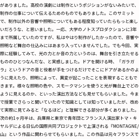
がありました。高校の演劇には制作というポジションがないみたいで、
制作の仕事について伝えるためのものでもありました。このサミット
で、制作以外の音響や照明についてもある程度知っていたらもっと楽し
いだろうな、と思いました。一応、大学のノトスプロダクションに3年
まで所属していたのですが、私はやはり制作がしたかったので、音響や
照明など舞台の仕込みにはあまり入っていませんでした。でも今回、実
際に経験してみて、光の力とか音の力というのは、舞台を引き立たせる
もののひとつなんだな、と実感しました。ドアを開ける時、「ガラガ
ラ」というドアの音と役者が手をつけるだけでそこにドアがあるかのよ
うに見えたり、照明によって、異変が起こったことを表現することもで
きます。様々な照明の色や、スモークマシンを使うと光が舞台上でどの
ように見えるのか、といった演出方法なども見せてもらいました。今ま
で授業でさらっと聞いていたので知識としては知っていましたが、改め
て実際に見てみると「なるほど」と理解できる部分が多くありました。
次の約1ヶ月半は、兵庫県と東京で青年団とフランス人演出家トマ・キ
ヤルデによる日仏の国際共同プロジェクトで上演される『MONTAGNE/
山』という作品に関わらせてもらいました。この作品は元々フランスで