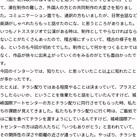
て、滞在制作の難しさ、外国人の方との共同制作の大変さを知りまし
た。コミュニケーション面でも、通訳の方もいましたが、日常会話など
英語がしゃべれたらもっと話せたのにな、と思うところがありました。
いつもノトススタジオで公演がある時は、制作としてやらなければなら
ないことがたくさんあったので、稽古場にずっといて、稽古の様子を見
る、というのも今回が初めてでした。制作として何かをつくるとかでは
なく、作品が徐々に出来上がっていくのをみるのがとても面白かったで
す。
今回のインターンでは、知りたい、と思っていたこと以上に知れたこと
が多かったです。
たとえば、チラシ配りではある程度やることは決まっていて、プラスど
うしたらいいか、ということを後輩たちと話をしていたんですけど、城
崎国際アートセンターの方とチラシ配りに同行させてもらった時、私た
ちの課題が見えてきました。私たちもチラシ配りに行く時は、ご飯処で
はご飯を食べてチラシを渡すようにしているんですけど、城崎国際アー
トセンターの方は店の人たちに「いつもありがとう」と言われていて、
その関係性の深さや距離の近さが違っていました。やっぱり、チラシを