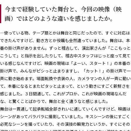
今まで経験していた舞台と、今回の映像（映
画）ではどのような違いを感じましたか。
―使っている物、テープ類とかは舞台と同じだったので、すぐに対応は
できたんですけど、動き方とか役職も全然違っていました。舞台は、本
番の掛け声がありません。ずっと稽古して、演出家さんが「ここもっと
こうして」と指示を出したりして、稽古中スタッフはじっと座って見て
いる感じなんですけど、映画の現場は「よーい、スタート！」の本番の
掛け声で、みんながピシっと止まりますし、「カット！」の掛け声で一
斉に動き始めます。場面転換や衣装の人、カメラマンの人が一斉に動い
て、本番になるとまたピタッと止まって、という動きにすごく新鮮さを
感じました。３日間通して、これがプロか、これが映画の現場なんだ
な、と驚くことばかりで、舞台と全く違うなと感じました。
舞台は一貫通して起承転結全部きれいに通していくんですけど、映画は
シーンがあってバラバラに撮影していました。キスシーンの後にすごく
必死なシーンを撮っていたり、その演技の瞬発力というか、すぐにその