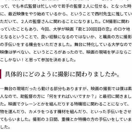
って、でも本広監督は忙しいので若手の監督２人に任せる、となった時
に、最近映像をやり始めているから、ということで西村先生に推してい
ただいて、２人の監督さんに関わることになりました。CM撮影に関わ
っていたこともあり、今回、大学が映画『君と100回目の恋』のロケ地
となるということで、良い経験になるのではないか、と職員の方に撮影
の手伝いをする機会をいただきました。舞台に特化している大学なので
映像は学べない、というところがあったので、映画の現場を学ぶならこ
こしかない！と思って参加を決めました。
具体的にどのように撮影に関わりましたか。
―舞台の現場だったら動ける部分もありますが、映画の撮影では僕は素
人なので、助監督の方に「何をすればいいですか？」と最初に聞きまし
た。映画でクレーンとかを組んだりする特機班に関わることになって、
物を運んだり、カメラをつるす機材を組んだり、といった手伝いをさせ
てもらいました。撮影の３日間、重機とか特機の方の手伝いをしていま
した。