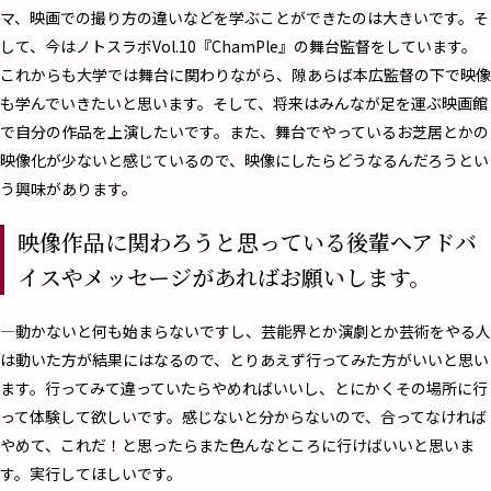
マ、映画での撮り方の違いなどを学ぶことができたのは大きいです。そ
して、今はノトスラボVol.10『ChamPle』の舞台監督をしています。
これからも大学では舞台に関わりながら、隙あらば本広監督の下で映像
も学んでいきたいと思います。そして、将来はみんなが足を運ぶ映画館
で自分の作品を上演したいです。また、舞台でやっているお芝居とかの
映像化が少ないと感じているので、映像にしたらどうなるんだろうとい
う興味があります。
映像作品に関わろうと思っている後輩へアドバ
イスやメッセージがあればお願いします。
―動かないと何も始まらないですし、芸能界とか演劇とか芸術をやる人
は動いた方が結果にはなるので、とりあえず行ってみた方がいいと思い
ます。行ってみて違っていたらやめればいいし、とにかくその場所に行
って体験して欲しいです。感じないと分からないので、合ってなければ
やめて、これだ！と思ったらまた色んなところに行けばいいと思いま
す。実行してほしいです。