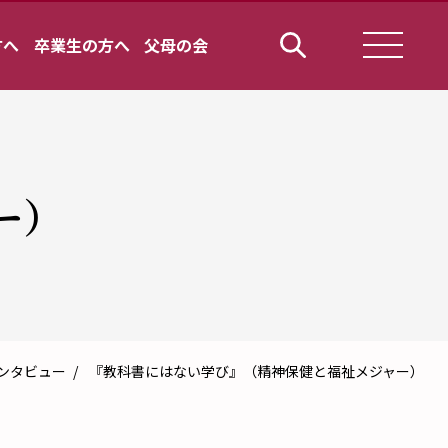
方へ
卒業生の方へ
父母の会
ー）
ンタビュー
『教科書にはない学び』（精神保健と福祉メジャー）