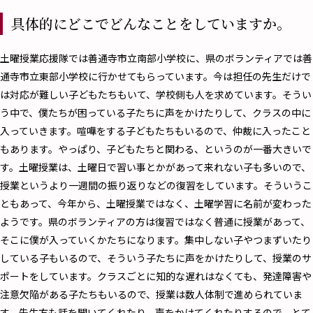
具体的にどこでどんなことをしていますか。
――土曜授業応援隊では善通寺市立南部小学校に、県のボランティアでは善
通寺市立東部小学校に行かせてもらっています。今は担任の先生だけで
は対応が難しい子どもたちもいて、学校側も人を求めています。そうい
う中で、僕たちが困っている子たちに声をかけたりして、クラスの中に
入っていきます。喧嘩をする子どもたちもいるので、仲裁に入ったこと
もあります。やっぱり、子どもたちと関わる、というのが一番大きいで
す。土曜授業は、土曜日で習い事とかがあって来れない子も多いので、
授業というより一週間の振り返りなどの復習をしています。そういうこ
ともあって、今年から、土曜授業ではなく、土曜学習に名前が変わった
ようです。県のボランティアの方は復習ではなく普通に授業があって、
そこに僕が入っていくかたちになります。集中しない子やつまずいたり
している子もいるので、そういう子たちに声をかけたりして、授業のサ
ポートをしています。クラスごとに知的な遅れはなくても、発達障害や
注意欠陥がある子たちもいるので、授業は数人体制で進められていま
す。先生方も話を聞いてくれたり、声をかけてくれたりするので、とて