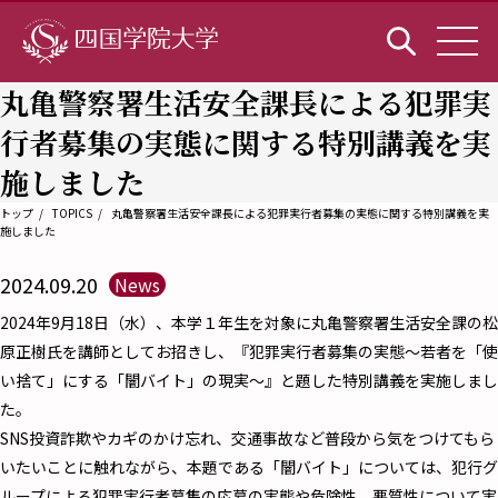
丸亀警察署生活安全課長による犯罪実
行者募集の実態に関する特別講義を実
施しました
トップ
TOPICS
丸亀警察署生活安全課長による犯罪実行者募集の実態に関する特別講義を実
施しました
2024.09.20
News
2024年9月18日（水）、本学１年生を対象に丸亀警察署生活安全課の松
原正樹氏を講師としてお招きし、『犯罪実行者募集の実態〜若者を「使
い捨て」にする「闇バイト」の現実〜』と題した特別講義を実施しまし
た。
SNS投資詐欺やカギのかけ忘れ、交通事故など普段から気をつけてもら
いたいことに触れながら、本題である「闇バイト」については、犯行グ
ループによる犯罪実行者募集の応募の実態や危険性、悪質性について実