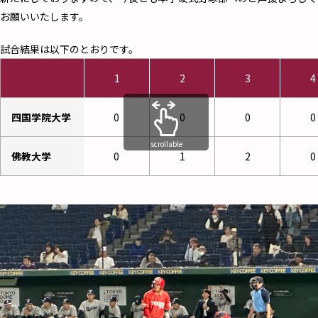
お願いいたします。
試合結果は以下のとおりです。
1
2
3
4
四国学院大学
0
0
0
0
scrollable
佛教大学
0
1
2
0