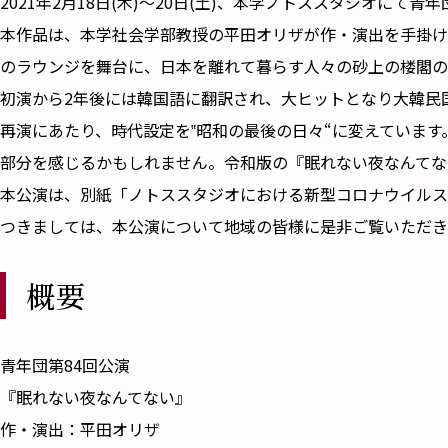
2021年2月18日(木)～20日(土)、本学ノトススタジオに
本作品は、本学社会学部教授の平田オリザが作・演出を手掛ける
のラウンジを舞台に、日本を離れて暮らす人々の砂上の楼閣の
初演から2年後には韓国語に翻訳され、大ヒットとなり大韓民
再演にあたり、時代設定を‟昭和の最後の日々“に変えていま
部分を感じるかもしれません。令和版の『眠れない夜なんてな
本公演は、別紙「ノトススタジオにおける新型コロナウイルス
つきましては、本公演について地域の皆様に是非ご覧いただき
概要
青年団第84回公演
『眠れない夜なんてない』
作・演出：平田オリザ