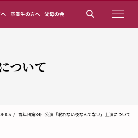
方へ
卒業生の方へ
父母の会
について
OPICS
青年団第84回公演『眠れない夜なんてない』上演について