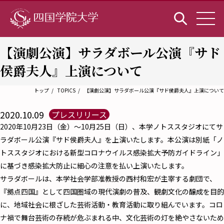
【演劇公演】サラダボール公演『サド
侯爵夫人』上演について
トップ
TOPICS
【演劇公演】サラダボール公演『サド侯爵夫人』上演について
2020.10.09
プレスリリース
2020年10月23日（金）～10月25日（日）、本学ノトススタジオにてサ
ラダボール公演『サド侯爵夫人』を上演いたします。本公演は別紙「ノ
トススタジオにおける新型コロナウイルス感染拡大予防ガイドライン」
に基づき感染拡大防止に細心の注意を払い上演いたします。
サラダボールは、本学社会学部准教授の西村和宏が主宰する劇団で、
『拠点四国』として四国圏域の現代演劇の普及、観劇文化の醸成を目的
に、地域社会に根ざした芸術活動・教育活動に取り組んでいます。コロ
ナ禍で舞台芸術の存続が危ぶまれる中、文化芸術の灯を絶やさないため