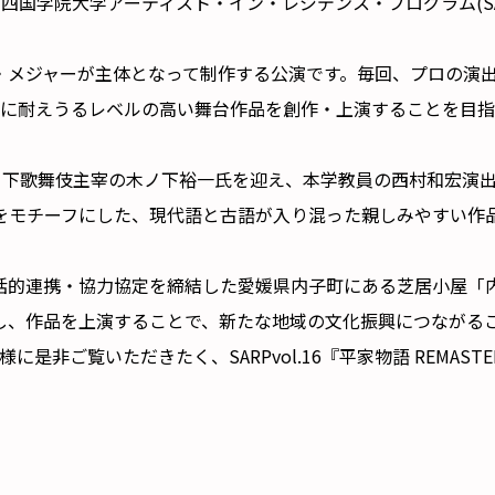
国学院大学アーティスト・イン・レジデンス・プログラム(SARP)v
ト・メジャーが主体となって制作する公演です。毎回、プロの演
に耐えうるレベルの高い舞台作品を創作・上演することを目指し
下歌舞伎主宰の木ノ下裕一氏を迎え、本学教員の西村和宏演出のも
どをモチーフにした、現代語と古語が入り混った親しみやすい作
括的連携・協力協定を締結した愛媛県内子町にある芝居小屋「内
し、作品を上演することで、新たな地域の文化振興につながる
非ご覧いただきたく、SARPvol.16『平家物語 REMAS