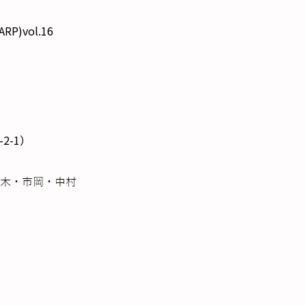
vol.16
2-1）