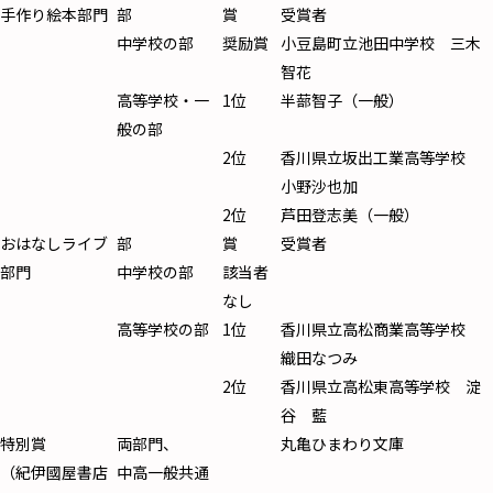
手作り絵本部門
部
賞
受賞者
中学校の部
奨励賞
小豆島町立池田中学校
三木
智花
高等学校・一
1
位
半蔀智子（一般）
般の部
2
位
香川県立坂出工業高等学校
小野沙也加
2
位
芦田登志美（一般）
おはなしライブ
部
賞
受賞者
部門
中学校の部
該当者
なし
高等学校の部
1
位
香川県立高松商業高等学校
織田なつみ
2
位
香川県立高松東高等学校
淀
谷 藍
特別賞
両部門、
丸亀ひまわり文庫
（紀伊國屋書店
中高一般共通