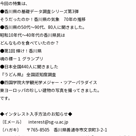
今回の特集は、
●香川県の基礎データ調査シリーズ第3弾
そうだったのか！香川県の気象 70年の推移
●香川県の50代～90代、80人に聞きました。
昭和10年代～40年代の香川県民は
どんなものを食べていたのか？
●第1回 輝け！香川県
魂の標－１ グランプリ
●日本全国440人に聞きました
『うどん県』 全国認知度調査
●四国学院大学観光学メジャー・ツアーパラダイス
東ヨーロッパの珍しい建物の写真を撮ってきました。
です。
◆インタレスト入手方法のお知らせ◆
〔Eメール〕 interest@sg-u.ac.jp
〔ハガキ〕 〒765-8505 香川県善通寺市文京町3-2-1