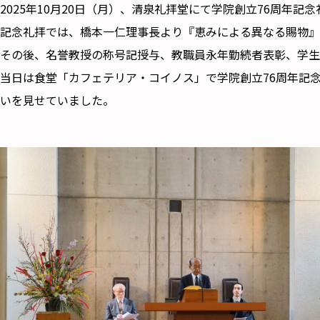
2025年10月20日（月）、清泉礼拝堂にて学院創立76周年記
記念礼拝では、橋本一仁理事長より『恵みによる異なる賜物』
その後、名誉教授の称号記授与、教職員永年勤続者表彰、学
当日は食堂「カフェテリア・コイノス」で学院創立76周年記
いを見せていました。