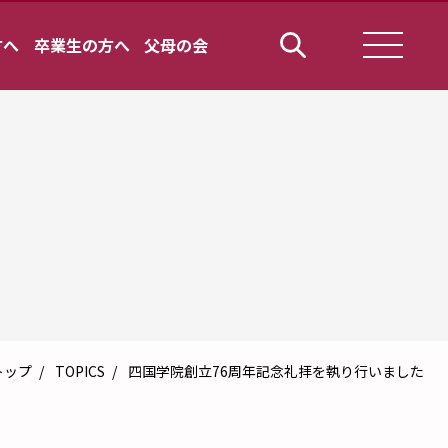
方へ
卒業生の方へ
父母の会
トップ
TOPICS
四国学院創立76周年記念礼拝を執り行いました