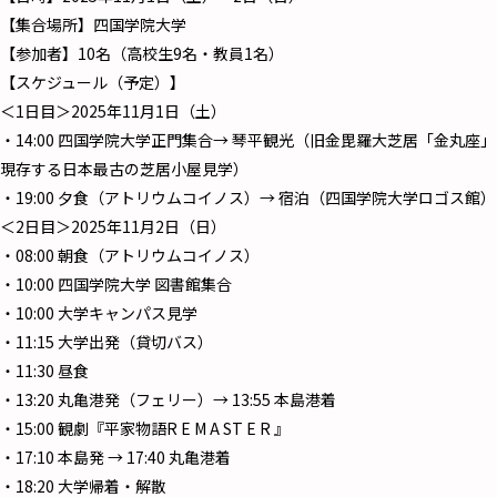
【集合場所】四国学院大学
【参加者】10名（高校生9名・教員1名）
【スケジュール（予定）】
＜1日目＞2025年11月1日（土）
・14:00 四国学院大学正門集合→ 琴平観光（旧金毘羅大芝居「金丸座」
現存する日本最古の芝居小屋見学）
・19:00 夕食（アトリウムコイノス）→ 宿泊（四国学院大学ロゴス館）
＜2日目＞2025年11月2日（日）
・08:00 朝食（アトリウムコイノス）
・10:00 四国学院大学 図書館集合
・10:00 大学キャンパス見学
・11:15 大学出発（貸切バス）
・11:30 昼食
・13:20 丸亀港発（フェリー）→ 13:55 本島港着
・15:00 観劇『平家物語R E M A ST E R 』
・17:10 本島発 → 17:40 丸亀港着
・18:20 大学帰着・解散