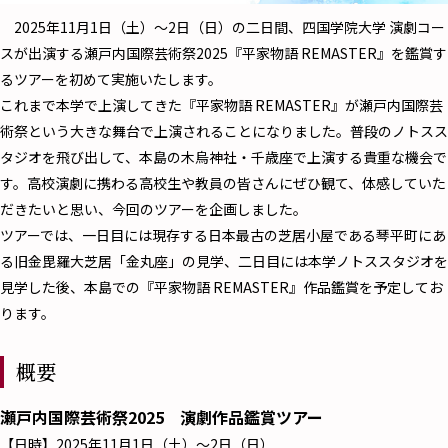
2025年11月1日（土）～2日（日）の二日間、四国学院大学 演劇コー
スが出演する瀬戸内国際芸術祭2025『平家物語 REMASTER』を鑑賞す
るツアーを初めて実施いたします。
これまで本学で上演してきた『平家物語 REMASTER』が瀬戸内国際芸
術祭という大きな舞台で上演されることになりました。普段のノトスス
タジオを飛び出して、本島の木烏神社・千歳座で上演する貴重な機会で
す。高校演劇に携わる高校生や教員の皆さんにぜひ観て、体感していた
だきたいと思い、今回のツアーを企画しました。
ツアーでは、一日目には現存する日本最古の芝居小屋である琴平町にあ
る旧金毘羅大芝居「金丸座」の見学、二日目には本学ノトススタジオを
見学した後、本島での『平家物語 REMASTER』作品鑑賞を予定してお
ります。
概要
瀬戸内国際芸術祭2025 演劇作品鑑賞ツアー
【日時】2025年11月1日（土）～2日（日）