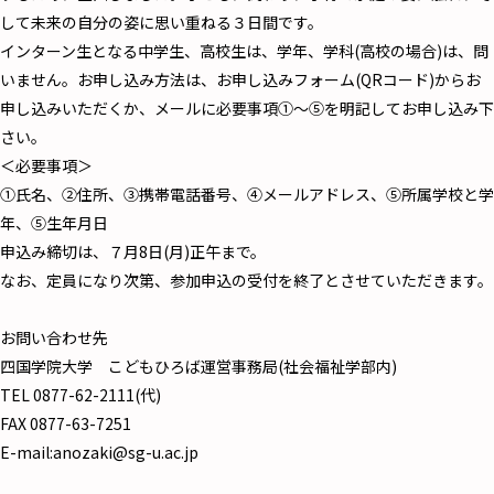
して未来の自分の姿に思い重ねる３日間です。
インターン生となる中学生、高校生は、学年、学科(高校の場合)は、問
いません。お申し込み方法は、お申し込みフォーム(QRコード)からお
申し込みいただくか、メールに必要事項①～⑤を明記してお申し込み下
さい。
＜必要事項＞
①氏名、②住所、③携帯電話番号、④メールアドレス、⑤所属学校と学
年、⑤生年月日
申込み締切は、７月8日(月)正午まで。
なお、定員になり次第、参加申込の受付を終了とさせていただきます。
お問い合わせ先
四国学院大学 こどもひろば運営事務局(社会福祉学部内)
TEL 0877-62-2111(代)
FAX 0877-63-7251
E-mail:anozaki@sg-u.ac.jp