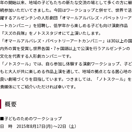
年の開始以来、地域の子どもたちの新たな交流の場として多くの方に継
続参加いただいてきました。今回はワークショップと併せて、世界で活
躍するアルゼンチンの人形劇団「オマールアルバレズ・パペットリーア
ートカンパニー」を招聘し、低学年から楽しめる子ども向け演劇作品
『スズの兵隊』をノトススタジオにて上演いたします。
「オマールアルバレズ・パペットリーアートカンパニー」は30以上の国
内外の賞を受賞し世界各国・7ヶ国語以上で公演を行うアルゼンチンの
文化を代表する人形劇カンパニーです。
「ノトスクール」では、自ら参加し体験する演劇ワークショップ、子ど
もと大人が共に楽しめる作品上演を通して、地域の拠点となる居心地の
良い劇場づくりを目指しています。つきましては、「ノトスクール」を
貴媒体にてご紹介いただければ幸いです。
概要
■子どものためのワークショップ
日 時 2015年8月17日(月) ～22日（土）