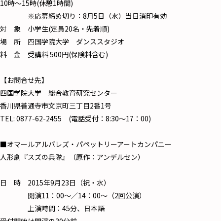
10時～15時(休憩1時間)
※応募締め切り：8月5日（水）当日消印有効
対 象 小学生(定員20名・先着順)
場 所 四国学院大学 ダンススタジオ
料 金 受講料 500円(保険料含む)
【お問合せ先】
四国学院大学 総合教育研究センター
香川県善通寺市文京町三丁目2番1号
TEL: 0877-62-2455 (電話受付：8:30～17：00)
■オマールアルバレズ・パペットリーアートカンパニー
人形劇『スズの兵隊』（原作：アンデルセン）
日 時 2015年9月23日（祝・水）
開演11：00～／14：00～（2回公演）
上演時間：45分、日本語