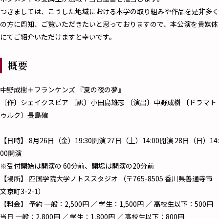
つきましては、こうした地域における本学の取り組みや作品を是非多く
の方に周知、ご覧いただきたいと思っておりますので、本公演を貴媒体
にてご紹介いただけますと幸いです。
概要
中野成樹＋フランケンズ 『夏の夜の夢』
〔作〕シェイクスピア 〔訳〕小田島雄志 〔演出〕中野成樹 〔ドラマト
ゥルク〕長島確
【日時】 8月26日（金）19:30開演 27日（土）14:00開演 28日（日）14:
00開演
※受付開始は開演の 60分前、開場は開演の20分前
【場所】 四国学院大学ノトススタジオ （〒765-8505 香川県善通寺市
文京町3-2-1）
【料金】 予約 一般：2,500円 ／ 学生：1,500円 ／ 高校生以下：500円
当日 一般：2,800円 ／ 学生：1,800円 ／ 高校生以下：800円