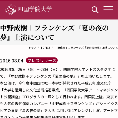
中野成樹＋フランケンズ『夏の夜の
夢』上演について
トップ
TOPICS
中野成樹＋フランケンズ『夏の夜の夢』上演について
2016.08.04
プレスリリース
2016年8月26日（金）～28日（日）、四国学院大学ノトススタジオに
て、「中野成樹＋フランケンズ『夏の夜の夢』」を上演いたします。
本公演は、今年度中四国で唯一本学が採択された平成28年度文化庁
「大学を活用した文化芸術推進事業」『四国学院大学アートマネジメン
ト公開講座』プログラムの一環として行われます。四国初上陸、東京で
も人気の現代演劇カンパニー「中野成樹＋フランケンズ」がシェイクス
ピアの喜劇『夏の夜の夢』を大胆に現代風にアレンジし上演、アートマ
ネジメントの受講生が広報や当日運営を担当します。