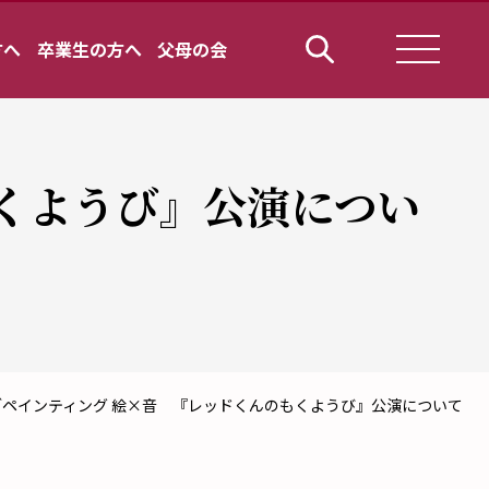
方へ
卒業生の方へ
父母の会
くようび』公演につい
ブペインティング 絵×音 『レッドくんのもくようび』公演について