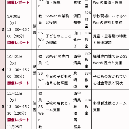
開催レポート
値・倫理
喜揮
Werの価値・倫理
r
室
826
教
SSWer の業務
浜田
学校現場におけるSS
9月30日
教
員
と役割
知美
Werの役割と業務
（水）
講
室
3
13：30～15：
義
SS
山口
834
00（90分）
子どものこころ
児童・思春期の特徴
We
孔丹
教
開催レポート
の理解
と発達課題
r
子
室
826
教
SSWer の専門
西谷
福祉専門性であるSS
10月21日
教
員
性
清美
Werの視点と支援
（水）
講
室
4
13：30～15：
義
SS
駒
834
00（90分）
今日の子どもの
子どものおかれてい
We
崎
教
開催レポート
抱える諸課題
る社会背景と現状
r
道
室
11月11日
教
西谷
（水）
員
清美
834
演
学校の現状とチ
多職種連携とチーム
5
13：30～15：
SS
藤
教
習
ーム支援
支援
30（120分）
We
澤
室
開催レポート
r
茜
11月25日
教
富島