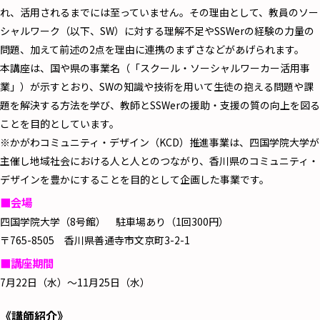
れ、活用されるまでには至っていません。その理由として、教員のソー
シャルワーク（以下、SW）に対する理解不足やSSWerの経験の力量の
問題、加えて前述の2点を理由に連携のまずさなどがあげられます。
本講座は、国や県の事業名（「スクール・ソーシャルワーカー活用事
業」）が示すとおり、SWの知識や技術を用いて生徒の抱える問題や課
題を解決する方法を学び、教師とSSWerの援助・支援の質の向上を図る
ことを目的としています。
※かがわコミュニティ・デザイン（KCD）推進事業は、四国学院大学が
主催し地域社会における人と人とのつながり、香川県のコミュニティ・
デザインを豊かにすることを目的として企画した事業です。
■会場
四国学院大学（8号館） 駐車場あり（1回300円）
〒765-8505 香川県善通寺市文京町3-2-1
■講座期間
7月22日（水）～11月25日（水）
《講師紹介》