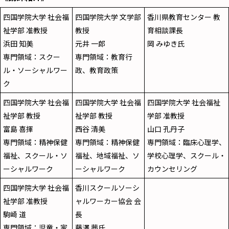
四国学院大学 社会福
四国学院大学 文学部
香川県教育センター 教
祉学部 准教授
教授
育相談課長
浜田 知美
元井 一郎
岡 みゆき氏
専門領域：スクー
専門領域：教育行
ル・ソーシャルワー
政、教育政策
ク
四国学院大学 社会福
四国学院大学 社会福
四国学院大学 社会福祉
祉学部 教授
祉学部 教授
学部 准教授
富島 喜揮
西谷 清美
山口 孔丹子
専門領域：精神保健
専門領域：精神保健
専門領域：臨床心理学、
福祉、スクール・ソ
福祉、地域福祉、ソ
学校心理学、スクール・
ーシャルワーク
ーシャルワーク
カウンセリング
四国学院大学 社会福
香川スクールソーシ
祉学部 准教授
ャルワーカー協会 会
駒崎 道
長
専門領域：児童・家
藤澤 茜氏