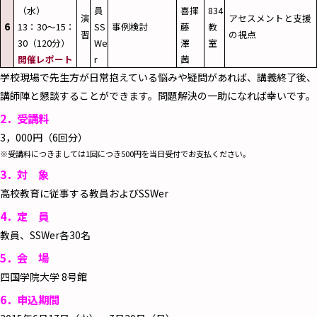
（水）
員
喜揮
834
演
アセスメントと支援
6
13：30～15：
SS
事例検討
藤
教
習
の視点
30（120分）
We
澤
室
開催レポート
r
茜
学校現場で先生方が日常抱えている悩みや疑問があれば、講義終了後、
講師陣と懇談することができます。問題解決の一助になれば幸いです。
2．受講料
3，000円（6回分）
※受講料につきましては1回につき500円を当日受付でお支払ください。
3．対 象
高校教育に従事する教員およびSSWer
4．定 員
教員、SSWer各30名
5．会 場
四国学院大学 8号館
6．申込期間