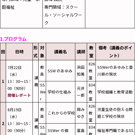
庭福祉
専門領域：スクー
ル・ソーシャルワー
ク
1.プログラム
形
対
教
備考（講義のポイ
回
日時
講義名
講師
式
象
室
ント）
826
教
浜田
SSWerのあゆみと香
7月22日
SSW のあゆみ
教
員
知美
川県の現状
（水）
講
室
1
13：30～15：
義
SS
834
00（90分）
元井
We
学校の仕組み
教
学校組織と教育活動
開催レポート
一郎
r
室
826
教
岡み
児童生徒の抱える問
8月19日
これからの学校
教
員
ゆき
題と学校の現状
（水）
講
室
2
13：30～15：
義
SS
834
00（90分）
SSWer の価
富島
福祉専門職であるSS
We
教