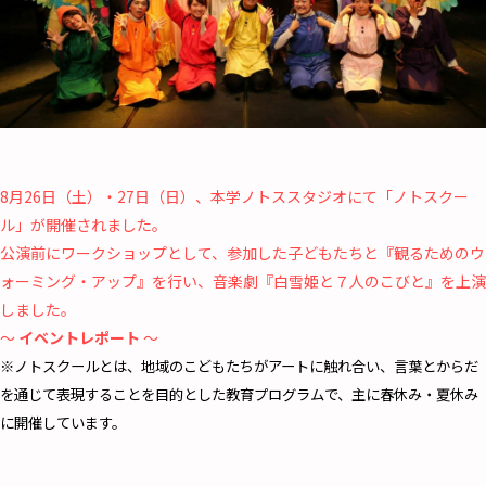
8月26日（土）・27日（日）、本学ノトススタジオにて「ノトスクー
ル」が開催されました。
公演前にワークショップとして、参加した子どもたちと『観るためのウ
ォーミング・アップ』を行い、音楽劇『白雪姫と７人のこびと』を上演
しました。
～
イベントレポート
～
※ノトスクールとは、地域のこどもたちがアートに触れ合い、言葉とからだ
を通じて表現することを目的とした教育プログラムで、主に春休み・夏休み
に開催しています。