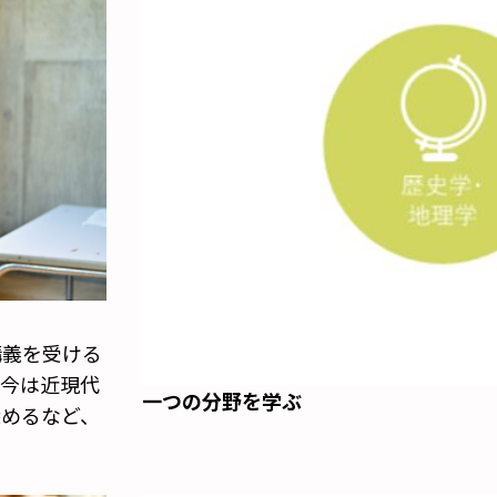
講義を受ける
、今は近現代
一つの分野を学ぶ
深めるなど、